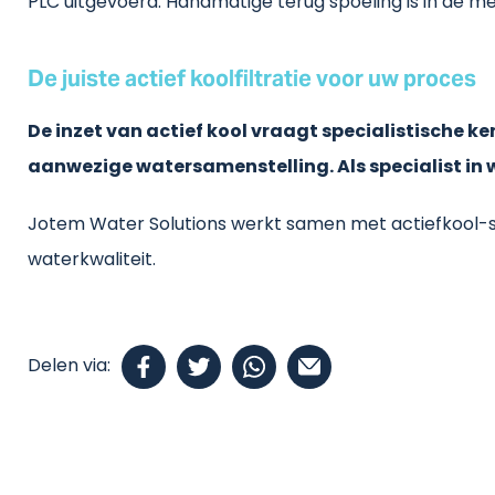
PLC uitgevoerd. Handmatige terug spoeling is in de m
De juiste actief koolfiltratie voor uw proces
De inzet van actief kool vraagt specialistische ke
aanwezige watersamenstelling. Als specialist in
Jotem Water Solutions werkt samen met actiefkool-spe
waterkwaliteit.
Delen via: