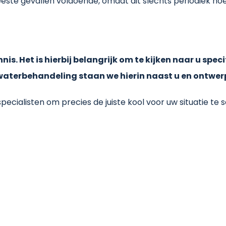
eeste gevallen voldoende, omdat dit slechts periodiek ho
nnis. Het is hierbij belangrijk om te kijken naar u sp
 waterbehandeling staan we hierin naast u en ontwer
cialisten om precies de juiste kool voor uw situatie te 