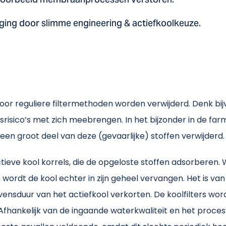
ijvoorbeeld membraanprocessen verstoren.
nging door slimme engineering & actiefkoolkeuze.
r reguliere filtermethoden worden verwijderd. Denk bijv
dsrisico’s met zich meebrengen. In het bijzonder in de fa
een groot deel van deze (gevaarlijke) stoffen verwijderd.
ctieve kool korrels, die de opgeloste stoffen adsorberen.
wordt de kool echter in zijn geheel vervangen. Het is va
vensduur van het actiefkool verkorten. De koolfilters w
 Afhankelijk van de ingaande waterkwaliteit en het proc