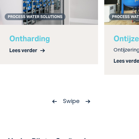
PROCESS WATER SOLUTIONS
PROCESS WAT
Ontharding
Ontijze
Lees verder
Ontijzerin
Lees verde
Swipe