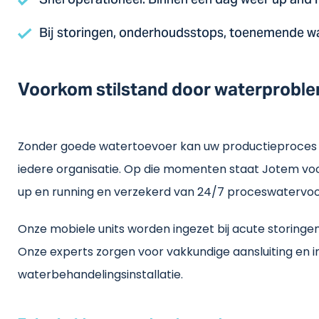
Snel operationeel. Binnen één dag weer up and 
Bij storingen, onderhoudsstops, toenemende 
Voorkom stilstand door waterproble
Zonder goede watertoevoer kan uw productieproces in
iedere organisatie. Op die momenten staat Jotem voo
up en running en verzekerd van 24/7 proceswatervoo
Onze mobiele units worden ingezet bij acute storin
Onze experts zorgen voor vakkundige aansluiting en i
waterbehandelingsinstallatie.