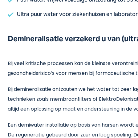
Puur water. Vrijwel volledige ontzouting tot 99%
Ultra puur water voor ziekenhuizen en laboratori
Demineralisatie verzekerd u van (ult
Bij veel kritische processen kan de kleinste verontrei
gezondheidsrisico’s voor mensen bij farmaceutische t
Bij demineralisatie ontzouten we het water tot zeer 
technieken zoals membraanfilters of ElektroDeIonisati
altijd een oplossing op maat en ondersteuning in de v
Een demiwater installatie op basis van harsen wordt 
De regeneratie gebeurd door zuur en loog spoeling. D