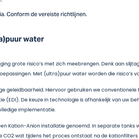
.
a. Conform de vereiste richtlijnen.
ra)puur water
niging grote risico’s met zich meebrengen. Denk aan slijtag
oepassingen. Met (ultra)puur water worden die risico’s 
lage geleidbaarheid. Hiervoor gebruiken we conventionele
e (EDI). De keuze in technologie is afhankelijk van uw be
olledige implementatie.
een Kation-Anion installatie genoemd. In separate tanks 
e CO2 wat tijdens het proces ontstaat na de kationfilter