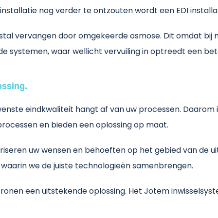
stallatie nog verder te ontzouten wordt een EDI installat
estal vervangen door omgekeerde osmose. Dit omdat bij
ende systemen, waar wellicht vervuiling in optreedt een bet
ossing.
gewenste eindkwaliteit hangt af van uw processen. Daarom
w processen en bieden een oplossing op maat.
riseren uw wensen en behoeften op het gebied van de ui
ie waarin we de juiste technologieën samenbrengen.
onen een uitstekende oplossing. Het Jotem inwisselsyst