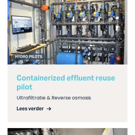
HYDRO PILOTS
Containerized effluent reuse
pilot
Ultrafiltratie & Reverse osmosis
Lees verder