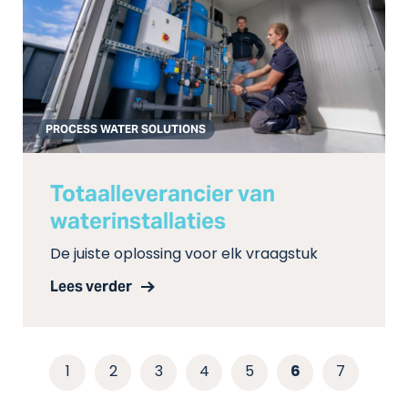
PROCESS WATER SOLUTIONS
Totaalleverancier van
waterinstallaties
De juiste oplossing voor elk vraagstuk
Lees verder
1
2
3
4
5
6
7