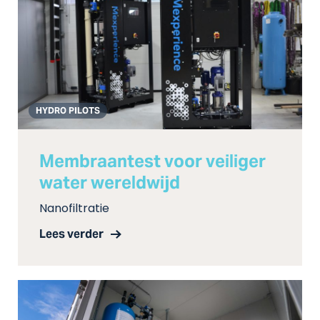
HYDRO PILOTS
Membraantest voor veiliger
water wereldwijd
Nanofiltratie
Lees verder