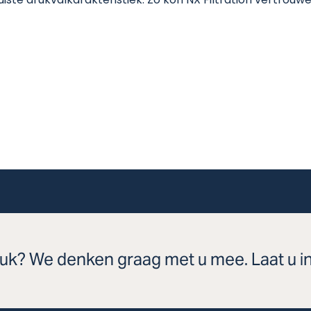
te drukvalkarakteristiek. Zo kon NX Filtration vertrouw
tuk? We denken graag met u mee. Laat u i