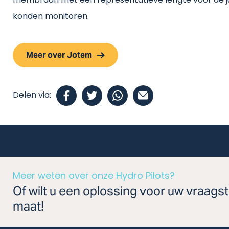
membraan met een representatieve lengte voor de juis
konden monitoren.
Meer over Jotem
Delen via:
Meer weten over onze Hydro Pilots?
Of wilt u een oplossing voor uw vraags
maat!