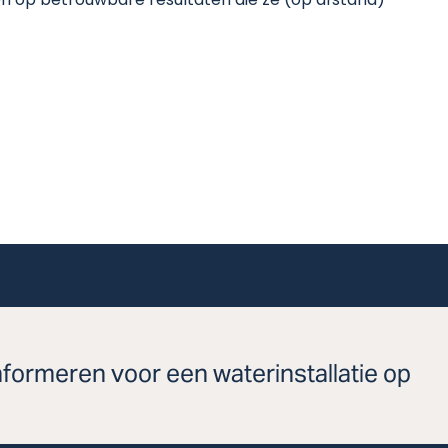
en op betrouwbare resultaten die ze (op afstand)
nformeren voor een waterinstallatie op